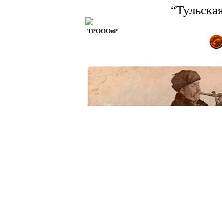
“Тульска
ТРОООиР